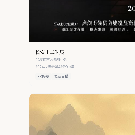
长安十二时辰
沉浸式古装悬疑巨制
2024
古装悬疑
48分钟/集
4K修复
独家首播