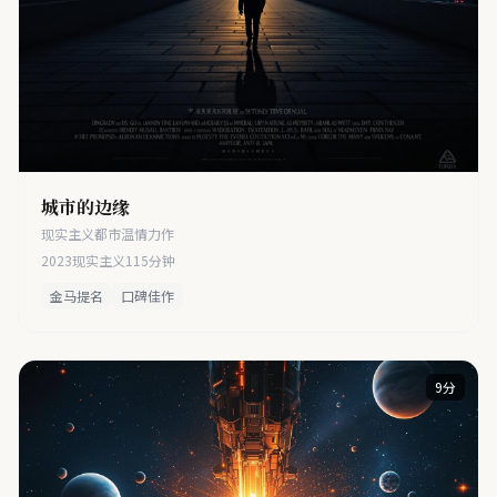
城市的边缘
现实主义都市温情力作
2023
现实主义
115分钟
金马提名
口碑佳作
9分