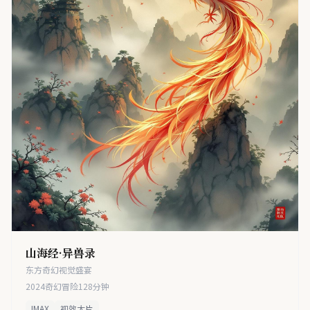
山海经·异兽录
东方奇幻视觉盛宴
2024
奇幻冒险
128分钟
IMAX
视效大片