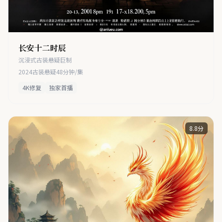
长安十二时辰
沉浸式古装悬疑巨制
2024
古装悬疑
48分钟/集
4K修复
独家首播
8.8分